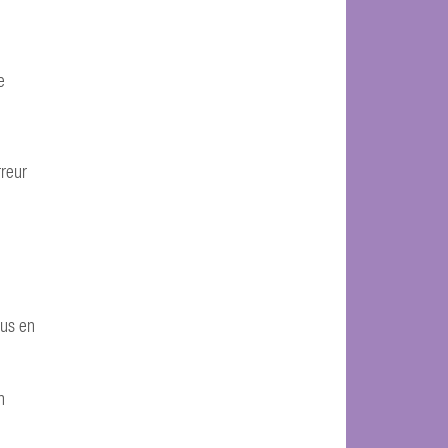
e
rreur
ous en
n