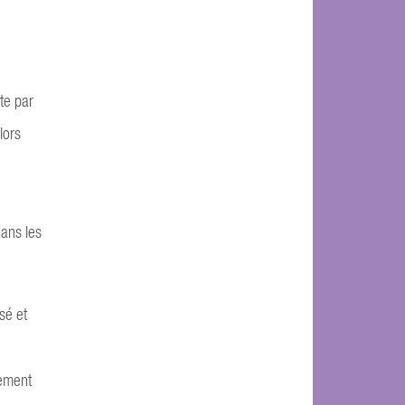
te par
lors
dans les
sé et
tement