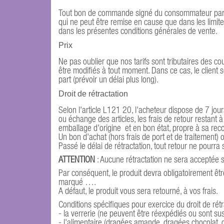
Tout bon de commande signé du consommateur par "d
qui ne peut être remise en cause que dans les limi
dans les présentes conditions générales de vente.
Prix
Ne pas oublier que nos tarifs sont tributaires des c
être modifiés à tout moment. Dans ce cas, le client
part (prévoir un délai plus long).
Droit de rétractation
Selon l'article L121 20, l'acheteur dispose de 7 jo
ou échange des articles, les frais de retour restant
emballage d'origine et en bon état, propre à sa rec
Un bon d'achat (hors frais de port et de traitemen
Passé le délai de rétractation, tout retour ne pourra
ATTENTION
: Aucune rétractation ne sera acceptée s
Par conséquent, le produit devra obligatoirement êt
marqué ….
A défaut, le produit vous sera retourné, à vos frais.
Conditions spécifiques pour exercice du droit de rét
- la verrerie (ne peuvent être réexpédiés ou sont sus
- l'alimentaire (dragées amande, dragées chocolat, co