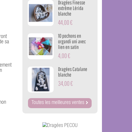
Dragées Finesse
extrême Lérida
blanche
44,00 €
10 pochons en
ront
organdi uni avec
de sa
lien en satin
4,00 €
rsement
Dragées Catalane
on
blanche
34,00 €
 non
Toutes les meilleures ventes