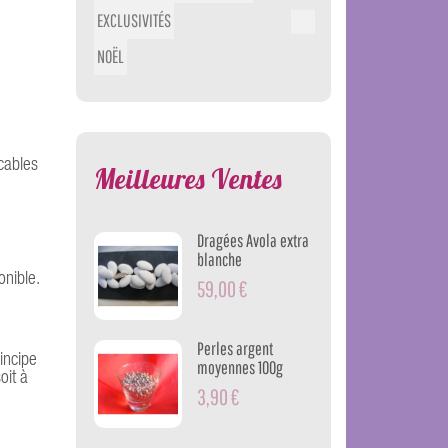
EXCLUSIVITÉS
NOËL
cables
Meilleures Ventes
Dragées Avola extra
blanche
onible.
59,00 €
Perles argent
incipe
moyennes 100g
oit à
3,90 €