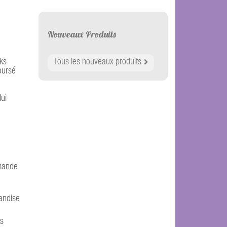
Nouveaux Produits
cks
Tous les nouveaux produits
boursé
lui
mmande
handise
rs