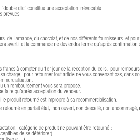
ouble clic" constitue une acceptation irrévocable
tes prévues
ours de l'amande, du chocolat, et de nos différents fournisseurs et pour
 sera averti et la commande ne deviendra ferme qu'après confirmation 
urs francs à compter du 1er jour de la réception du colis, pour rembou
 à sa charge, pour retourner tout article ne vous convenant pas, dans s
ommercialisation.
t) ou un remboursement vous sera proposé.
 se faire qu'après acceptation du vendeur.
i le produit retourné est impropre à sa recommercialisation.
re retourné en parfait état, non ouvert, non descellé, non endommagé,
ractation, catégorie de produit ne pouvant être retourné :
ceptibles de se détériorer)
nfiserie ... )