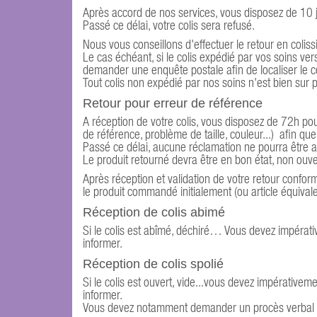
Après accord de nos services, vous disposez de 10 
Passé ce délai, votre colis sera refusé.
Nous vous conseillons d'effectuer le retour en colissi
Le cas échéant, si le colis expédié par vos soins v
demander une enquête postale afin de localiser le c
Tout colis non expédié par nos soins n'est bien sur 
Retour pour erreur de référence
A réception de votre colis, vous disposez de 72h po
de référence, problème de taille, couleur...) afin q
Passé ce délai, aucune réclamation ne pourra être 
Le produit retourné devra être en bon état, non ouve
Après réception et validation de votre retour confor
le produit commandé initialement (ou article équivale
Réception de colis abimé
Si le colis est abîmé, déchiré… Vous devez impérati
informer.
Réception de colis spolié
Si le colis est ouvert, vide...vous devez impérativem
informer.
Vous devez notamment demander un procès verbal d