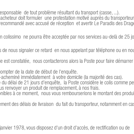
sponsable de tout problème résultant du transport (casse, ...).
 ), l'acheteur doit formuler une protestation motivé auprès du transporteu
re recommandé avec accusé de réception et avertir Le Paradis des Drag
n colissimo ne pourra être acceptée par nos services au-delà de 25 j
s de nous signaler ce retard en nous appelant par téléphone ou en no
lie est constatée, nous contacterons alors la Poste pour faire démarrer
compter de la date de début de l'enquête.
a ré-acheminé immédiatement à votre domicile (la majorité des cas).
ue du délai de 21 jours d'enquête, la Poste considère le colis comme p
 renvoyer un produit de remplacement, à nos frais.
ponibles à ce moment, nous vous rembourserions le montant des produi
gement des délais de livraison du fait du transporteur, notamment en ca
janvier 1978, vous disposez d'un droit d'accès, de rectification ou de