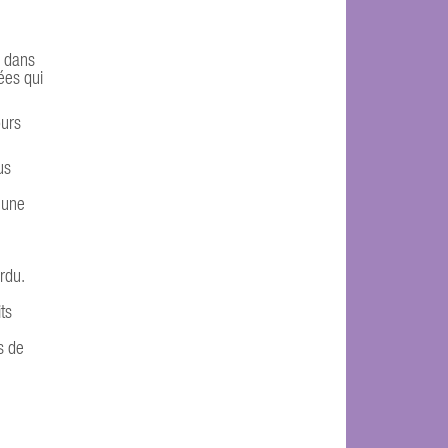
r dans
ées qui
ours
us
 une
erdu.
ts
s de