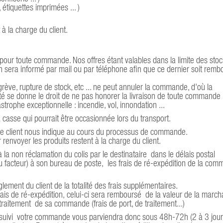
 étiquettes imprimées ... )
à la charge du client.
é pour toute commande. Nos offres étant valables dans la limite des sto
nt en sera informé par mail ou par téléphone afin que ce dernier soit rem
grève, rupture de stock, etc ... ne peut annuler la commande, d'où la
té se donne le droit de ne pas honorer la livraison de toute commande 
trophe exceptionnelle : incendie, vol, innondation ...
casse qui pourrait être occasionnée lors du transport.
ue le client nous indique au cours du processus de commande.
 renvoyer les produits restent à la charge du client.
à la non réclamation du colis par le destinataire dans le délais postal
u facteur) à son bureau de poste, les frais de ré-expédition de la co
lement du client de la totalité des frais supplémentaires.
frais de ré-expédition, celui-ci sera remboursé de la valeur de la marc
traitement de sa commande (frais de port, de traitement...)
o suivi votre commande vous parviendra donc sous 48h-72h (2 à 3 jou