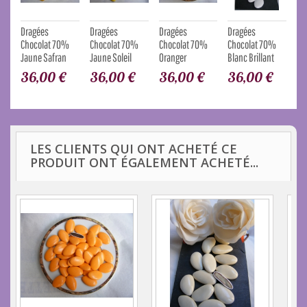
Dragées
Dragées
Dragées
Dragées
Dr
Chocolat 70%
Chocolat 70%
Chocolat 70%
Chocolat 70%
Ch
Jaune Safran
Jaune Soleil
Oranger
Blanc Brillant
Ivo
36,00 €
36,00 €
36,00 €
36,00 €
3
LES CLIENTS QUI ONT ACHETÉ CE
PRODUIT ONT ÉGALEMENT ACHETÉ...