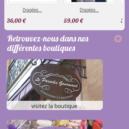
Dragées...
Dragées...
36,00 €
59,00 €
36,
Retrouvez-nous dans nos
différentes boutiques