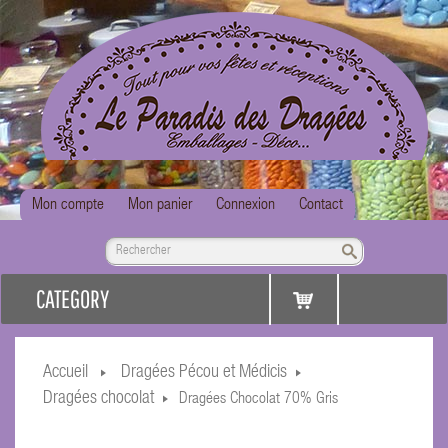
Mon compte
Mon panier
Connexion
Contact
CATEGORY
Accueil
Dragées Pécou et Médicis
Dragées chocolat
Dragées Chocolat 70% Gris