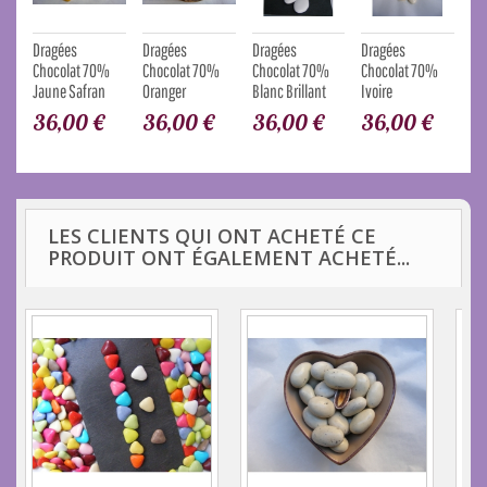
Dragées
Dragées
Dragées
Dragées
Dr
Chocolat 70%
Chocolat 70%
Chocolat 70%
Chocolat 70%
ch
Jaune Safran
Oranger
Blanc Brillant
Ivoire
Oc
36,00 €
36,00 €
36,00 €
36,00 €
3
LES CLIENTS QUI ONT ACHETÉ CE
PRODUIT ONT ÉGALEMENT ACHETÉ...