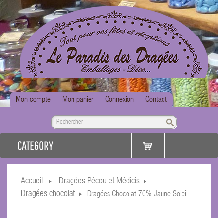
Mon compte
Mon panier
Connexion
Contact
CATEGORY
Accueil
Dragées Pécou et Médicis
Dragées chocolat
Dragées Chocolat 70% Jaune Soleil