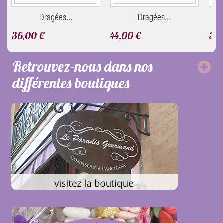
Dragées...
Dragées...
36,00 €
44,00 €
36,
Retrouvez-nous dans nos
différentes boutiques